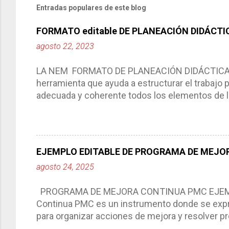
Entradas populares de este blog
FORMATO editable DE PLANEACIÓN DIDÁCTI
agosto 22, 2023
LA NEM FORMATO DE PLANEACIÓN DIDÁCTICA Cic
herramienta que ayuda a estructurar el trabajo
adecuada y coherente todos los elementos de la
por medio de la cual describimos los elemento
aprendizaje. La planeación didáctica tiene las 
del trabajo del docente, pues lo orienta, le ayud
Responde a los indicadores de logro, así como 
EJEMPLO EDITABLE DE PROGRAMA DE MEJOR
Tiene un carácter flexible, es decir permite rea
agosto 24, 2025
interacción de otros miembros de la comunida
compartimos con ustedes un excelente formato d
PROGRAMA DE MEJORA CONTINUA PMC EJEMPL
Continua PMC es un instrumento donde se expre
para organizar acciones de mejora y resolver pr
acciones para las niñas, niños y adolescentes 