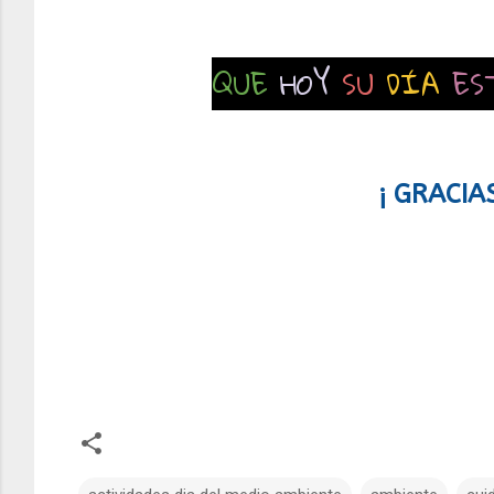
QUE
HOY
SU
DÍA
ES
¡ GRACIA