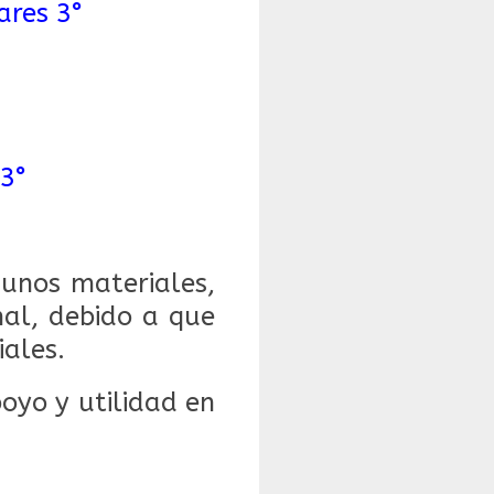
ares 3°
 3°
gunos materiales,
al, debido a que
iales.
oyo y utilidad en