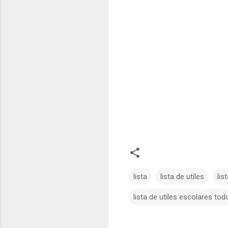
lista
lista de utiles
lis
lista de utiles escolares to
C