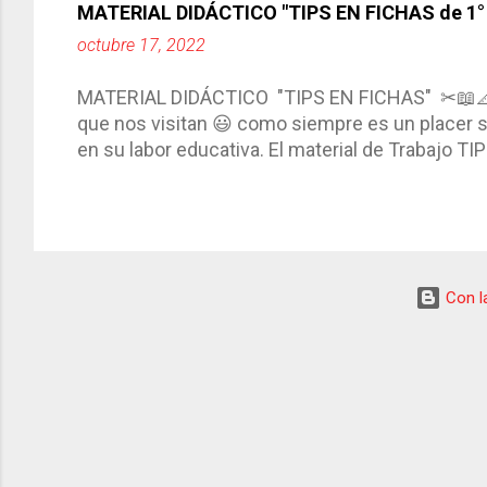
MATERIAL DIDÁCTICO "TIPS EN FICHAS de 1° a
PROGRAMA DE MEJORA CONTINUA *Basarse en un
octubre 17, 2022
comunidad educativa. *Enmarcarse en una políti
futuro. *Ajustarse al contexto. *Ser multianual.
MATERIAL DIDÁCTICO "TIPS EN FICHAS" ✂📖
estrategia de c...
que nos visitan 😃 como siempre es un placer sa
en su labor educativa. El material de Trabajo T
diario del maestro, coloreando, recortando y peg
amena y creativa los conocimientos. Compañero
ustedes este excelente material el cual contie
complementar nuestras actividades planeadas. E
solo debemos seleccionar la ficha de trabajo
Con la
TIPS EN FICHAS 3° ✂ TIPS EN FICHAS 4° ✂ TI
consultar el Fichero, estamos seguros de que ..