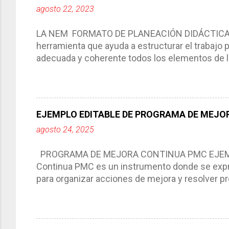
agosto 22, 2023
LA NEM FORMATO DE PLANEACIÓN DIDÁCTICA Cic
herramienta que ayuda a estructurar el trabajo
adecuada y coherente todos los elementos de la
por medio de la cual describimos los elemento
aprendizaje. La planeación didáctica tiene las 
del trabajo del docente, pues lo orienta, le ayud
Responde a los indicadores de logro, así como 
EJEMPLO EDITABLE DE PROGRAMA DE MEJOR
Tiene un carácter flexible, es decir permite rea
agosto 24, 2025
interacción de otros miembros de la comunida
compartimos con ustedes un excelente formato d
PROGRAMA DE MEJORA CONTINUA PMC EJEMPL
Continua PMC es un instrumento donde se expre
para organizar acciones de mejora y resolver pr
acciones para las niñas, niños y adolescentes 
concreta y realista que, a partir de un diagnóst
plantea objetivos de mejora, metas y acciones di
problemáticas escolares de manera priorizada