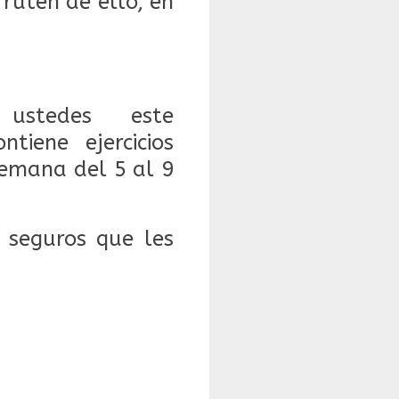
fruten de ello, en
 ustedes este
iene ejercicios
semana del 5 al 9
s seguros que les