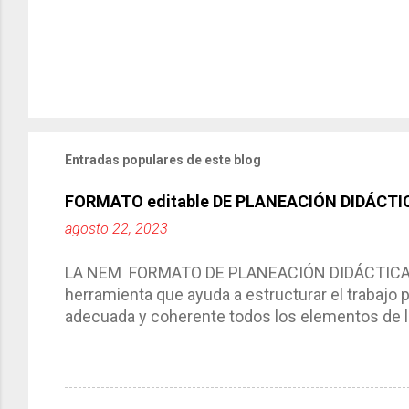
Entradas populares de este blog
FORMATO editable DE PLANEACIÓN DIDÁCTI
agosto 22, 2023
LA NEM FORMATO DE PLANEACIÓN DIDÁCTICA Cic
herramienta que ayuda a estructurar el trabajo
adecuada y coherente todos los elementos de la
por medio de la cual describimos los elemento
aprendizaje. La planeación didáctica tiene las 
del trabajo del docente, pues lo orienta, le ayud
Responde a los indicadores de logro, así como 