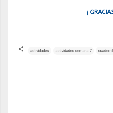
¡ GRACIA
actividades
actividades semana 7
cuadernil
C
o
m
e
n
t
a