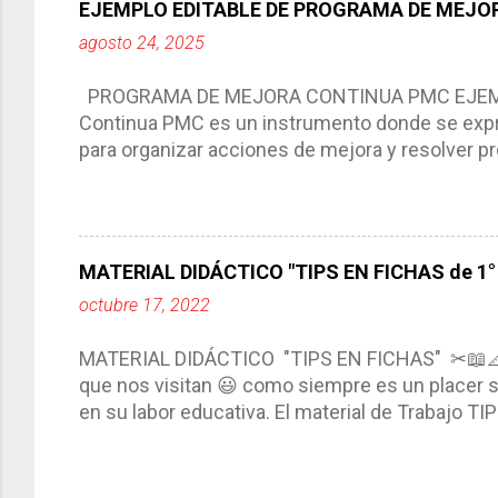
EJEMPLO EDITABLE DE PROGRAMA DE MEJOR
Tiene un carácter flexible, es decir permite rea
agosto 24, 2025
interacción de otros miembros de la comunida
compartimos con ustedes un excelente formato d
PROGRAMA DE MEJORA CONTINUA PMC EJEMPL
Continua PMC es un instrumento donde se expre
para organizar acciones de mejora y resolver pr
acciones para las niñas, niños y adolescentes 
concreta y realista que, a partir de un diagnóst
plantea objetivos de mejora, metas y acciones di
problemáticas escolares de manera priorizada
MATERIAL DIDÁCTICO "TIPS EN FICHAS de 1° a
PROGRAMA DE MEJORA CONTINUA *Basarse en un
octubre 17, 2022
comunidad educativa. *Enmarcarse en una políti
futuro. *Ajustarse al contexto. *Ser multianual.
MATERIAL DIDÁCTICO "TIPS EN FICHAS" ✂📖
estrategia de c...
que nos visitan 😃 como siempre es un placer sa
en su labor educativa. El material de Trabajo T
diario del maestro, coloreando, recortando y peg
amena y creativa los conocimientos. Compañero
ustedes este excelente material el cual contie