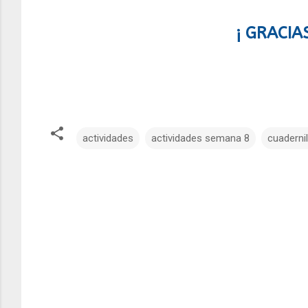
¡ GRACIA
actividades
actividades semana 8
cuadernil
C
o
m
e
n
t
a