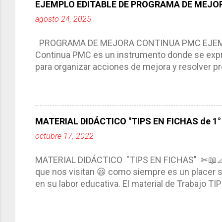
EJEMPLO EDITABLE DE PROGRAMA DE MEJOR
Tiene un carácter flexible, es decir permite rea
agosto 24, 2025
interacción de otros miembros de la comunida
compartimos con ustedes un excelente formato d
PROGRAMA DE MEJORA CONTINUA PMC EJEMPL
Continua PMC es un instrumento donde se expre
para organizar acciones de mejora y resolver pr
acciones para las niñas, niños y adolescentes 
concreta y realista que, a partir de un diagnóst
plantea objetivos de mejora, metas y acciones di
problemáticas escolares de manera priorizada
MATERIAL DIDÁCTICO "TIPS EN FICHAS de 1° a
PROGRAMA DE MEJORA CONTINUA *Basarse en un
octubre 17, 2022
comunidad educativa. *Enmarcarse en una políti
futuro. *Ajustarse al contexto. *Ser multianual.
MATERIAL DIDÁCTICO "TIPS EN FICHAS" ✂📖
estrategia de c...
que nos visitan 😃 como siempre es un placer sa
en su labor educativa. El material de Trabajo T
diario del maestro, coloreando, recortando y peg
amena y creativa los conocimientos. Compañero
ustedes este excelente material el cual contie