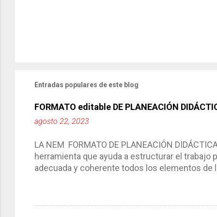
Entradas populares de este blog
FORMATO editable DE PLANEACIÓN DIDÁCTI
agosto 22, 2023
LA NEM FORMATO DE PLANEACIÓN DIDÁCTICA Cic
herramienta que ayuda a estructurar el trabajo
adecuada y coherente todos los elementos de la
por medio de la cual describimos los elemento
aprendizaje. La planeación didáctica tiene las 
del trabajo del docente, pues lo orienta, le ayud
Responde a los indicadores de logro, así como 