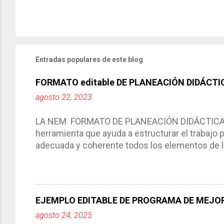
Entradas populares de este blog
FORMATO editable DE PLANEACIÓN DIDÁCTI
agosto 22, 2023
LA NEM FORMATO DE PLANEACIÓN DIDÁCTICA Cic
herramienta que ayuda a estructurar el trabajo
adecuada y coherente todos los elementos de la
por medio de la cual describimos los elemento
aprendizaje. La planeación didáctica tiene las 
del trabajo del docente, pues lo orienta, le ayud
Responde a los indicadores de logro, así como 
EJEMPLO EDITABLE DE PROGRAMA DE MEJOR
Tiene un carácter flexible, es decir permite rea
agosto 24, 2025
interacción de otros miembros de la comunida