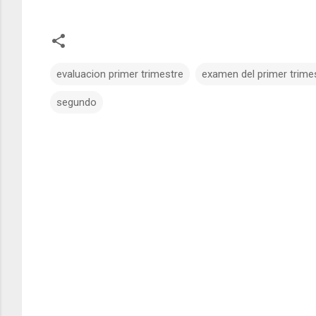
evaluacion primer trimestre
examen del primer trime
segundo
C
o
m
e
n
t
a
r
i