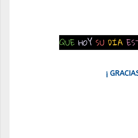
QUE
HOY
SU
DÍA
ES
¡ GRACIA