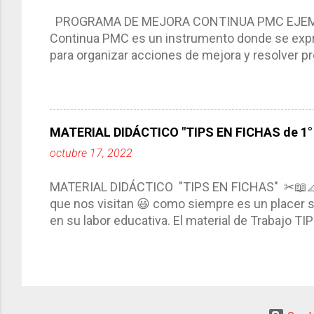
compartimos con ustedes un excelente formato d
PROGRAMA DE MEJORA CONTINUA PMC EJEMPL
Continua PMC es un instrumento donde se expre
para organizar acciones de mejora y resolver pr
acciones para las niñas, niños y adolescentes 
concreta y realista que, a partir de un diagnóst
plantea objetivos de mejora, metas y acciones di
problemáticas escolares de manera priorizada
MATERIAL DIDÁCTICO "TIPS EN FICHAS de 1° a
PROGRAMA DE MEJORA CONTINUA *Basarse en un
octubre 17, 2022
comunidad educativa. *Enmarcarse en una políti
futuro. *Ajustarse al contexto. *Ser multianual.
MATERIAL DIDÁCTICO "TIPS EN FICHAS" ✂📖
estrategia de c...
que nos visitan 😃 como siempre es un placer sa
en su labor educativa. El material de Trabajo T
diario del maestro, coloreando, recortando y peg
amena y creativa los conocimientos. Compañero
ustedes este excelente material el cual contie
complementar nuestras actividades planeadas. E
solo debemos seleccionar la ficha de trabajo