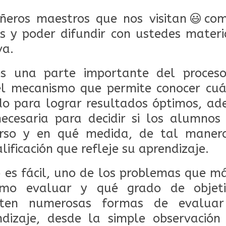
eros maestros que nos visitan
😃
com
s y poder difundir con ustedes materi
va.
es una parte importante del proces
 el mecanismo que permite conocer cuá
do para lograr resultados óptimos, ad
necesaria para decidir si los alumnos
urso y en qué medida, de tal maner
lificación que refleje su aprendizaje.
 es fácil, uno de los problemas que m
mo evaluar y qué grado de objeti
isten numerosas formas de evalua
dizaje, desde la simple observació