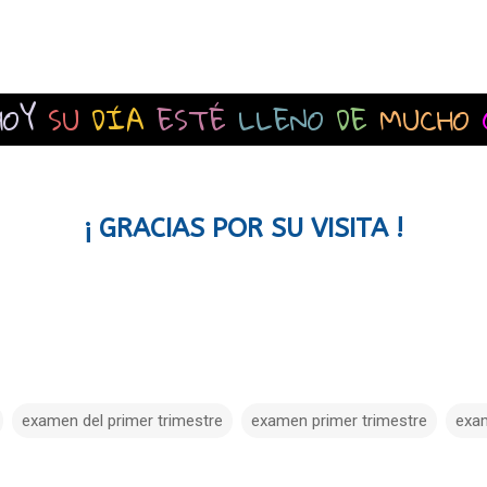
HOY
SU
DÍA
ESTÉ
LLENO
DE
MUCHO
¡ GRACIAS POR SU VISITA !
examen del primer trimestre
examen primer trimestre
exam