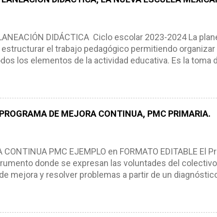
NEACIÓN DIDÁCTICA Ciclo escolar 2023-2024 La planea
estructurar el trabajo pedagógico permitiendo organizar
os los elementos de la actividad educativa. Es la toma 
scribimos los elementos que se requieren en los proces
ón didáctica tiene las siguientes características: * Es e
pues lo orienta, le ayuda a tomar decisiones y a retroalime
es de logro, así como a las necesidades de los alumnos 
 PROGRAMA DE MEJORA CONTINUA, PMC PRIMARIA.
e, es decir permite realizar ajustes para mejorar los proc
iembros de la comunidad educativa. Compañeros maestro
un excelente formato de planeación didáctica, el cual n
ONTINUA PMC EJEMPLO en FORMATO EDITABLE El Pro
rumento donde se expresan las voluntades del colectivo
de mejora y resolver problemas a partir de un diagnóstico
, niños y adolescentes (NNA). El Programa de Mejora Con
a partir de un diagnóstico amplio de las condiciones actua
ra, metas y acciones dirigidas a fortalecer los puntos fu