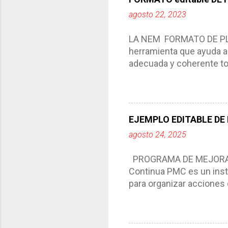
agosto 22, 2023
LA NEM FORMATO DE PLA
herramienta que ayuda a 
adecuada y coherente tod
por medio de la cual de
aprendizaje. La planeaci
del trabajo del docente, 
Responde a los indicador
EJEMPLO EDITABLE DE
Tiene un carácter flexibl
agosto 24, 2025
interacción de otros m
compartimos con ustedes 
PROGRAMA DE MEJORA C
Continua PMC es un inst
para organizar acciones 
acciones para las niñas
concreta y realista que, 
plantea objetivos de mejo