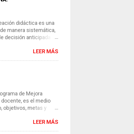
ción didáctica es una
 de manera sistemática,
de decisión anticipada
os de enseñanza-
LEER MÁS
l instrumento necesario
ntar el proceso. *
y de su contexto. *
esos. *Requiere de la
s en esta ocasión
os ser...
grama de Mejora
 docente, es el medio
, objetivos, metas y
tinua es una propuesta
LEER MÁS
les de la escuela,
ertes y resolver las