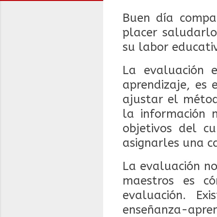
Buen día compañ
placer saludarlo
su labor educati
La evaluación 
aprendizaje, es
ajustar el méto
la información 
objetivos del c
asignarles una ca
La evaluación no
maestros es có
evaluación. Ex
enseñanza-apren