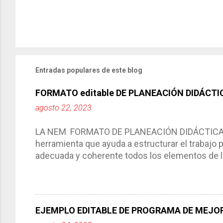
Entradas populares de este blog
FORMATO editable DE PLANEACIÓN DIDÁCTI
agosto 22, 2023
LA NEM FORMATO DE PLANEACIÓN DIDÁCTICA Cic
herramienta que ayuda a estructurar el trabajo
adecuada y coherente todos los elementos de la
por medio de la cual describimos los elemento
aprendizaje. La planeación didáctica tiene las 
del trabajo del docente, pues lo orienta, le ayud
Responde a los indicadores de logro, así como 
EJEMPLO EDITABLE DE PROGRAMA DE MEJOR
Tiene un carácter flexible, es decir permite rea