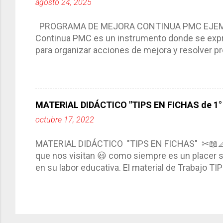
agosto 24, 2025
interacción de otros miembros de la comunida
compartimos con ustedes un excelente formato d
PROGRAMA DE MEJORA CONTINUA PMC EJEMPL
Continua PMC es un instrumento donde se expre
para organizar acciones de mejora y resolver pr
acciones para las niñas, niños y adolescentes 
concreta y realista que, a partir de un diagnóst
plantea objetivos de mejora, metas y acciones di
problemáticas escolares de manera priorizada
MATERIAL DIDÁCTICO "TIPS EN FICHAS de 1° a
PROGRAMA DE MEJORA CONTINUA *Basarse en un
octubre 17, 2022
comunidad educativa. *Enmarcarse en una políti
futuro. *Ajustarse al contexto. *Ser multianual.
MATERIAL DIDÁCTICO "TIPS EN FICHAS" ✂📖
estrategia de c...
que nos visitan 😃 como siempre es un placer sa
en su labor educativa. El material de Trabajo T
diario del maestro, coloreando, recortando y peg
amena y creativa los conocimientos. Compañero
ustedes este excelente material el cual contie
complementar nuestras actividades planeadas. E