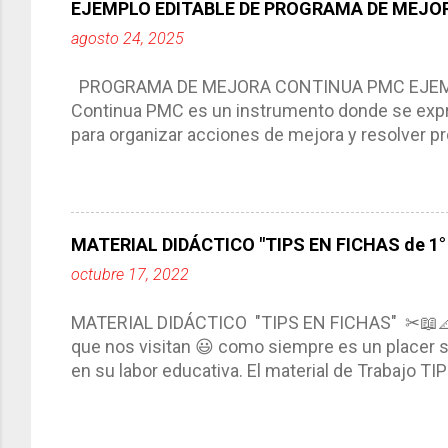
EJEMPLO EDITABLE DE PROGRAMA DE MEJOR
Tiene un carácter flexible, es decir permite rea
agosto 24, 2025
interacción de otros miembros de la comunida
compartimos con ustedes un excelente formato d
PROGRAMA DE MEJORA CONTINUA PMC EJEMPL
Continua PMC es un instrumento donde se expre
para organizar acciones de mejora y resolver pr
acciones para las niñas, niños y adolescentes 
concreta y realista que, a partir de un diagnóst
plantea objetivos de mejora, metas y acciones di
problemáticas escolares de manera priorizada
MATERIAL DIDÁCTICO "TIPS EN FICHAS de 1° a
PROGRAMA DE MEJORA CONTINUA *Basarse en un
octubre 17, 2022
comunidad educativa. *Enmarcarse en una políti
futuro. *Ajustarse al contexto. *Ser multianual.
MATERIAL DIDÁCTICO "TIPS EN FICHAS" ✂📖
estrategia de c...
que nos visitan 😃 como siempre es un placer sa
en su labor educativa. El material de Trabajo T
diario del maestro, coloreando, recortando y peg
amena y creativa los conocimientos. Compañero
ustedes este excelente material el cual contie