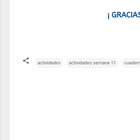
¡ GRACIA
actividades
actividades semana 11
cuadern
C
o
m
e
n
t
a