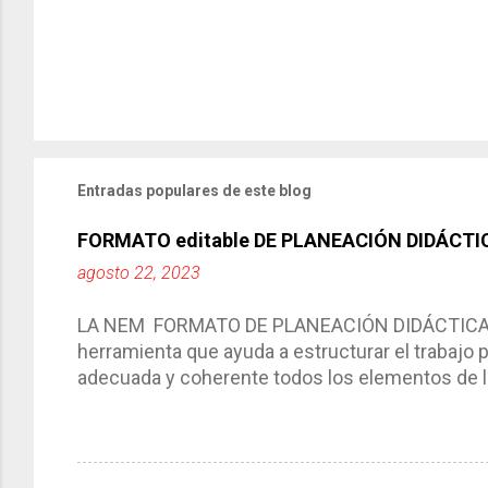
Entradas populares de este blog
FORMATO editable DE PLANEACIÓN DIDÁCTI
agosto 22, 2023
LA NEM FORMATO DE PLANEACIÓN DIDÁCTICA Cic
herramienta que ayuda a estructurar el trabajo
adecuada y coherente todos los elementos de la
por medio de la cual describimos los elemento
aprendizaje. La planeación didáctica tiene las 
del trabajo del docente, pues lo orienta, le ayud
Responde a los indicadores de logro, así como 