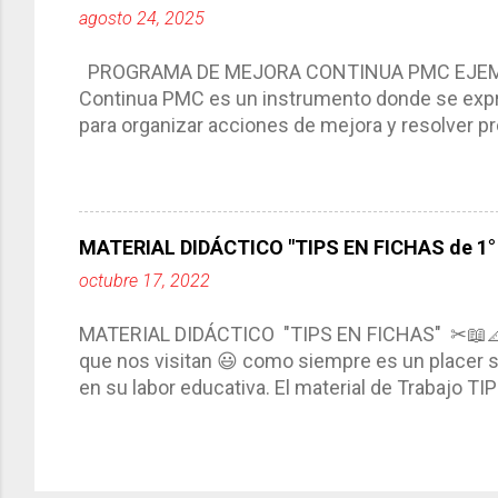
agosto 24, 2025
interacción de otros miembros de la comunida
compartimos con ustedes un excelente formato d
PROGRAMA DE MEJORA CONTINUA PMC EJEMPL
Continua PMC es un instrumento donde se expre
para organizar acciones de mejora y resolver pr
acciones para las niñas, niños y adolescentes 
concreta y realista que, a partir de un diagnóst
plantea objetivos de mejora, metas y acciones di
problemáticas escolares de manera priorizada
MATERIAL DIDÁCTICO "TIPS EN FICHAS de 1° a
PROGRAMA DE MEJORA CONTINUA *Basarse en un
octubre 17, 2022
comunidad educativa. *Enmarcarse en una políti
futuro. *Ajustarse al contexto. *Ser multianual.
MATERIAL DIDÁCTICO "TIPS EN FICHAS" ✂📖
estrategia de c...
que nos visitan 😃 como siempre es un placer sa
en su labor educativa. El material de Trabajo T
diario del maestro, coloreando, recortando y peg
amena y creativa los conocimientos. Compañero
ustedes este excelente material el cual contie
complementar nuestras actividades planeadas. E