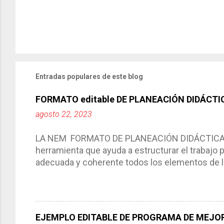
Entradas populares de este blog
FORMATO editable DE PLANEACIÓN DIDÁCTI
agosto 22, 2023
LA NEM FORMATO DE PLANEACIÓN DIDÁCTICA Cic
herramienta que ayuda a estructurar el trabajo
adecuada y coherente todos los elementos de la
por medio de la cual describimos los elemento
aprendizaje. La planeación didáctica tiene las 
del trabajo del docente, pues lo orienta, le ayud
Responde a los indicadores de logro, así como 
EJEMPLO EDITABLE DE PROGRAMA DE MEJOR
Tiene un carácter flexible, es decir permite rea