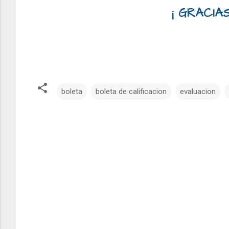
¡ GRACIAS
boleta
boleta de calificacion
evaluacion
C
o
m
e
n
t
a
r