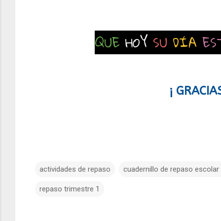
QUE
HOY
SU
DÍA
ES
¡ GRACIA
actividades de repaso
cuadernillo de repaso escolar
repaso trimestre 1
C