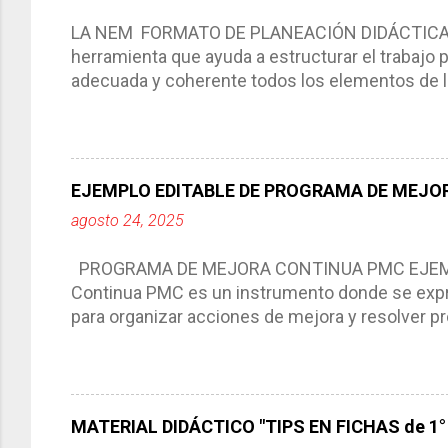
LA NEM FORMATO DE PLANEACIÓN DIDÁCTICA Cic
herramienta que ayuda a estructurar el trabajo
adecuada y coherente todos los elementos de la
por medio de la cual describimos los elemento
aprendizaje. La planeación didáctica tiene las 
del trabajo del docente, pues lo orienta, le ayud
Responde a los indicadores de logro, así como 
EJEMPLO EDITABLE DE PROGRAMA DE MEJOR
Tiene un carácter flexible, es decir permite rea
agosto 24, 2025
interacción de otros miembros de la comunida
compartimos con ustedes un excelente formato d
PROGRAMA DE MEJORA CONTINUA PMC EJEMPL
Continua PMC es un instrumento donde se expre
para organizar acciones de mejora y resolver pr
acciones para las niñas, niños y adolescentes 
concreta y realista que, a partir de un diagnóst
plantea objetivos de mejora, metas y acciones di
problemáticas escolares de manera priorizada
MATERIAL DIDÁCTICO "TIPS EN FICHAS de 1° a
PROGRAMA DE MEJORA CONTINUA *Basarse en un