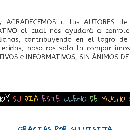
 AGRADECEMOS a los AUTORES de 
TIVO el cual nos ayudará a comple
dianas, contribuyendo en el logro de
lecidos, nosotros solo lo compartimos
TIVOS e INFORMATIVOS, SIN ÁNIMOS DE
HOY
SU
DÍA
ESTÉ
LLENO
DE
MUCHO
GRACIAS POR SU VISITA