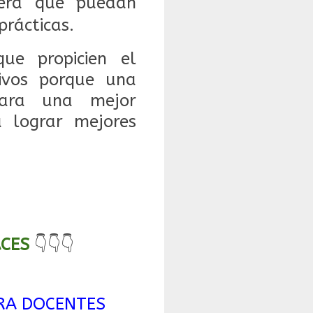
anera que puedan
prácticas.
que propicien el
tivos porque una
para una mejor
a lograr mejores
ACES
👇👇👇
ARA DOCENTES