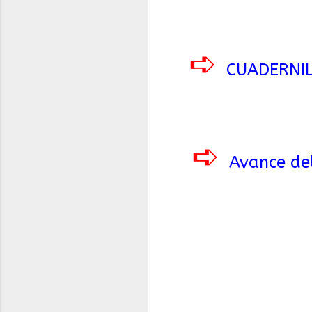
➪
CUADERNI
➪
Avance del