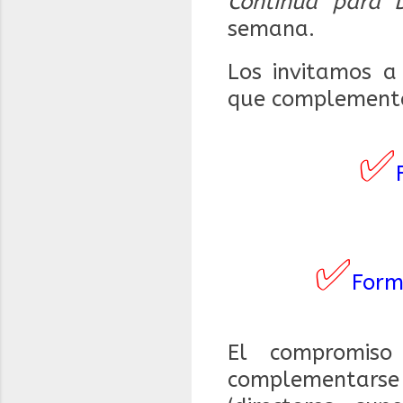
Continua para 
semana.
Los invitamos a
que complementa
✅
✅
Form
El compromiso
complementarse 