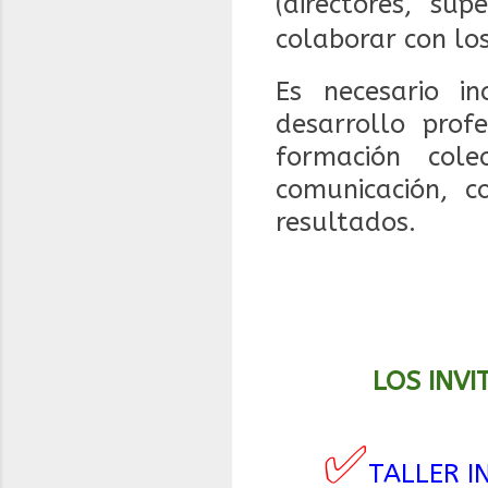
(directores, su
colaborar con lo
Es necesario in
desarrollo prof
formación col
comunicación, c
resultados.
LOS INVI
✅
TALLER I