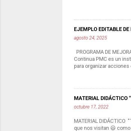
por medio de la cual de
aprendizaje. La planeaci
del trabajo del docente, 
Responde a los indicador
EJEMPLO EDITABLE DE
Tiene un carácter flexibl
agosto 24, 2025
interacción de otros m
compartimos con ustedes 
PROGRAMA DE MEJORA C
Continua PMC es un inst
para organizar acciones 
acciones para las niñas
concreta y realista que, 
plantea objetivos de mejo
problemáticas escolare
MATERIAL DIDÁCTICO "T
PROGRAMA DE MEJORA CO
octubre 17, 2022
comunidad educativa. *En
futuro. *Ajustarse al co
MATERIAL DIDÁCTICO "
estrategia de c...
que nos visitan 😃 como 