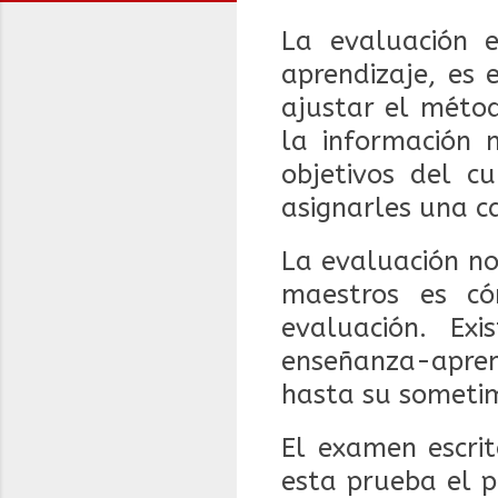
La evaluación 
aprendizaje, es
ajustar el méto
la información 
objetivos del c
asignarles una ca
La evaluación no
maestros es có
evaluación. Ex
enseñanza-apren
hasta su sometim
El examen escri
esta prueba el p