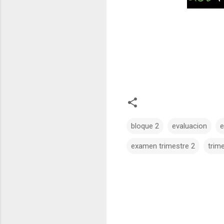
bloque 2
evaluacion
e
examen trimestre 2
trim
C
o
m
e