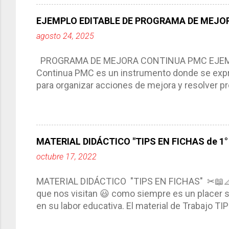
del trabajo del docente, pues lo orienta, le ayud
Responde a los indicadores de logro, así como 
EJEMPLO EDITABLE DE PROGRAMA DE MEJOR
Tiene un carácter flexible, es decir permite rea
agosto 24, 2025
interacción de otros miembros de la comunida
compartimos con ustedes un excelente formato d
PROGRAMA DE MEJORA CONTINUA PMC EJEMPL
Continua PMC es un instrumento donde se expre
para organizar acciones de mejora y resolver pr
acciones para las niñas, niños y adolescentes 
concreta y realista que, a partir de un diagnóst
plantea objetivos de mejora, metas y acciones di
problemáticas escolares de manera priorizada
MATERIAL DIDÁCTICO "TIPS EN FICHAS de 1° a
PROGRAMA DE MEJORA CONTINUA *Basarse en un
octubre 17, 2022
comunidad educativa. *Enmarcarse en una políti
futuro. *Ajustarse al contexto. *Ser multianual.
MATERIAL DIDÁCTICO "TIPS EN FICHAS" ✂📖
estrategia de c...
que nos visitan 😃 como siempre es un placer sa
en su labor educativa. El material de Trabajo T
diario del maestro, coloreando, recortando y peg