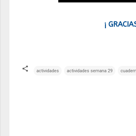
¡ GRACIA
actividades
actividades semana 29
cuadern
C
o
m
e
n
t