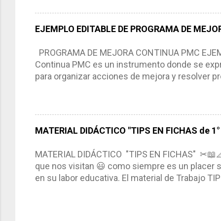
del trabajo del docente, pues lo orienta, le ayud
Responde a los indicadores de logro, así como 
EJEMPLO EDITABLE DE PROGRAMA DE MEJOR
Tiene un carácter flexible, es decir permite rea
interacción de otros miembros de la comunida
PROGRAMA DE MEJORA CONTINUA PMC EJEMPL
compartimos con ustedes un excelente formato d
Continua PMC es un instrumento donde se expre
para organizar acciones de mejora y resolver pr
acciones para las niñas, niños y adolescentes 
concreta y realista que, a partir de un diagnóst
plantea objetivos de mejora, metas y acciones di
problemáticas escolares de manera priorizada
MATERIAL DIDÁCTICO "TIPS EN FICHAS de 1° a
PROGRAMA DE MEJORA CONTINUA *Basarse en un
comunidad educativa. *Enmarcarse en una políti
MATERIAL DIDÁCTICO "TIPS EN FICHAS" ✂📖
futuro. *Ajustarse al contexto. *Ser multianual.
que nos visitan 😃 como siempre es un placer sa
estrategia de c...
en su labor educativa. El material de Trabajo T
diario del maestro, coloreando, recortando y peg
amena y creativa los conocimientos. Compañero
ustedes este excelente material el cual contie