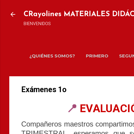
Ir al
CRayolines MATERIALES DIDÁ
BIENVENIDOS
¿QUIÉNES SOMOS?
PRIMERO
SEGU
Exámenes 1o
📍
EVALUACI
Compañeros maestros compartimos 
TRIMESTRAL, esperamos que sea