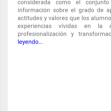
considerada como el conjunt
información sobre el grado de ap
actitudes y valores que los alumn
experiencias vividas en la 
profesionalización y transforma
leyendo...
C
o
m
e
n