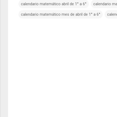
calendario matemático abril de 1° a 6°
calendario ma
calendario matemático mes de abril de 1° a 6°
calen
C
o
m
e
n
t
a
r
i
o
s