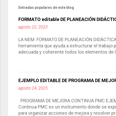
Entradas populares de este blog
FORMATO editable DE PLANEACIÓN DIDÁCTI
agosto 22, 2023
LA NEM FORMATO DE PLANEACIÓN DIDÁCTICA Cic
herramienta que ayuda a estructurar el trabajo
adecuada y coherente todos los elementos de la
por medio de la cual describimos los elemento
aprendizaje. La planeación didáctica tiene las 
del trabajo del docente, pues lo orienta, le ayud
Responde a los indicadores de logro, así como 
EJEMPLO EDITABLE DE PROGRAMA DE MEJOR
Tiene un carácter flexible, es decir permite rea
agosto 24, 2025
interacción de otros miembros de la comunida
compartimos con ustedes un excelente formato d
PROGRAMA DE MEJORA CONTINUA PMC EJEMPL
Continua PMC es un instrumento donde se expre
para organizar acciones de mejora y resolver pr