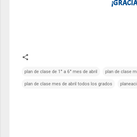
¡GRACIA
plan de clase de 1° a 6° mes de abril
plan de clase me
plan de clase mes de abril todos los grados
planeaci
C
o
m
e
n