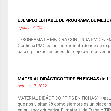
aprendizaje. La planeación didáctica tiene las 
del trabajo del docente, pues lo orienta, le ayud
Responde a los indicadores de logro, así como 
EJEMPLO EDITABLE DE PROGRAMA DE MEJOR
Tiene un carácter flexible, es decir permite rea
agosto 24, 2025
interacción de otros miembros de la comunida
compartimos con ustedes un excelente formato d
PROGRAMA DE MEJORA CONTINUA PMC EJEMPL
Continua PMC es un instrumento donde se expre
para organizar acciones de mejora y resolver pr
acciones para las niñas, niños y adolescentes 
concreta y realista que, a partir de un diagnóst
plantea objetivos de mejora, metas y acciones di
problemáticas escolares de manera priorizada
MATERIAL DIDÁCTICO "TIPS EN FICHAS de 1° a
PROGRAMA DE MEJORA CONTINUA *Basarse en un
octubre 17, 2022
comunidad educativa. *Enmarcarse en una políti
futuro. *Ajustarse al contexto. *Ser multianual.
MATERIAL DIDÁCTICO "TIPS EN FICHAS" ✂📖
estrategia de c...
que nos visitan 😃 como siempre es un placer sa
en su labor educativa. El material de Trabajo T