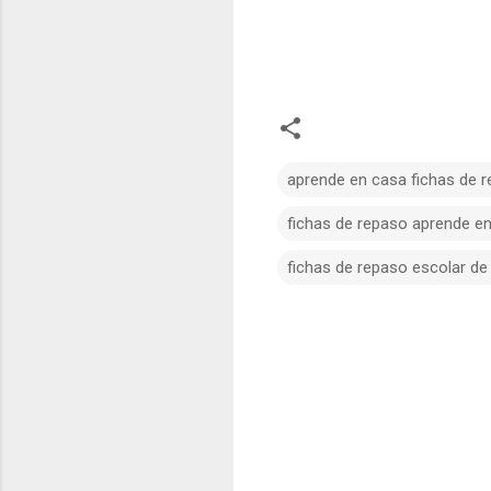
aprende en casa fichas de 
fichas de repaso aprende en
fichas de repaso escolar de 
C
o
m
e
n
t