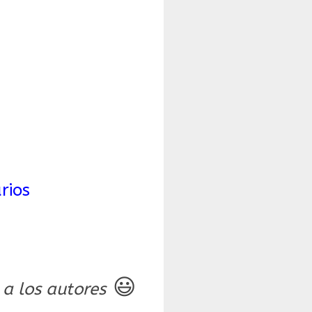
arios
😃
 a los autores