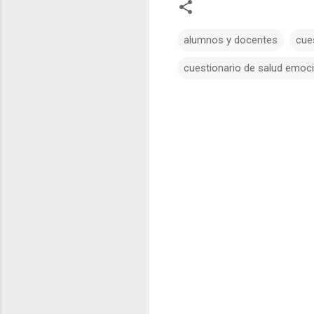
alumnos y docentes
cue
cuestionario de salud emoci
C
o
m
e
n
t
a
r
i
o
s