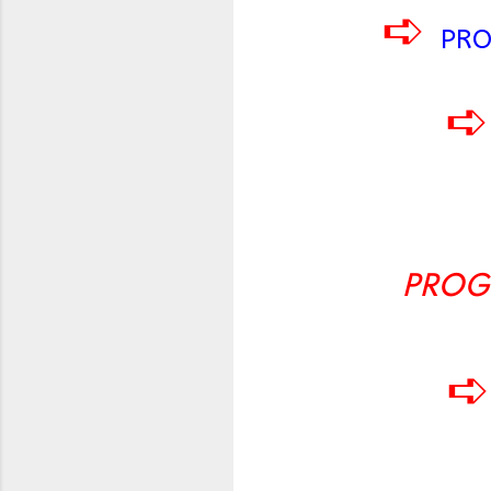
➪
PRO
PROG