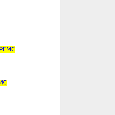
 PEMC
MC