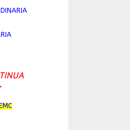
DINARIA
ARIA
TINUA
*
PEMC