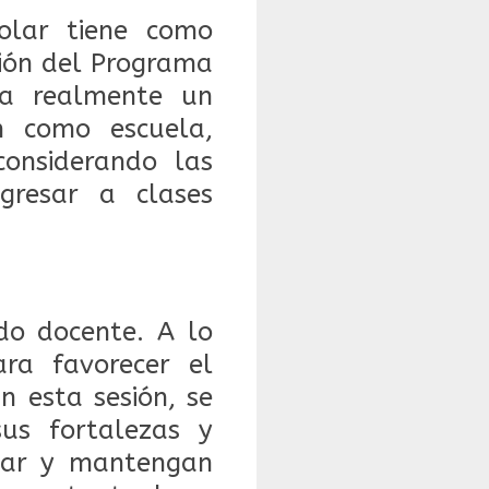
colar tiene como
ción del Programa
ea realmente un
n como escuela,
onsiderando las
gresar a clases
o docente. A lo
ara favorecer el
n esta sesión, se
sus fortalezas y
tar y mantengan