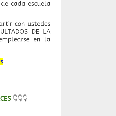
e de cada escuela
rtir con ustedes
SULTADOS DE LA
mplearse en la
s
ACES
👇👇👇