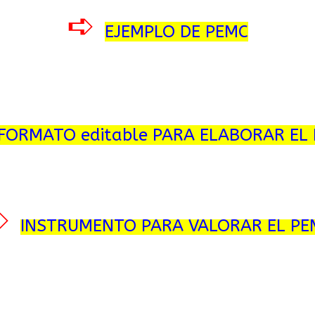
➪
EJEMPLO DE PEMC
FORMATO editable PARA ELABORAR EL
➪
INSTRUMENTO PARA VALORAR EL PE