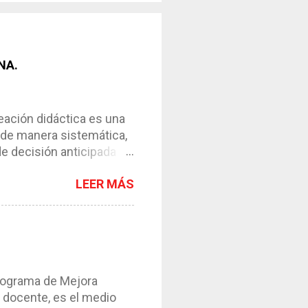
NA.
ción didáctica es una
 de manera sistemática,
de decisión anticipada
os de enseñanza-
LEER MÁS
l instrumento necesario
ntar el proceso. *
y de su contexto. *
esos. *Requiere de la
s en esta ocasión
os ser...
grama de Mejora
 docente, es el medio