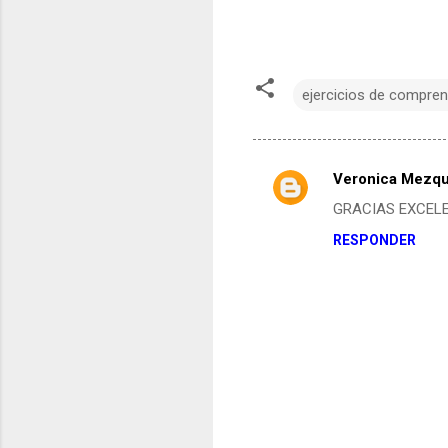
ejercicios de compren
Veronica Mezqu
C
GRACIAS EXCEL
o
RESPONDER
m
e
n
t
a
r
i
o