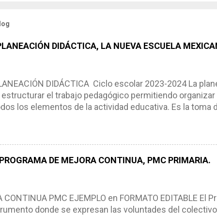
log
 PLANEACIÓN DIDÁCTICA, LA NUEVA ESCUELA MEXICA
NEACIÓN DIDÁCTICA Ciclo escolar 2023-2024 La planea
estructurar el trabajo pedagógico permitiendo organizar
os los elementos de la actividad educativa. Es la toma 
scribimos los elementos que se requieren en los proces
ón didáctica tiene las siguientes características: * Es e
pues lo orienta, le ayuda a tomar decisiones y a retroalime
es de logro, así como a las necesidades de los alumnos 
 PROGRAMA DE MEJORA CONTINUA, PMC PRIMARIA.
e, es decir permite realizar ajustes para mejorar los proc
iembros de la comunidad educativa. Compañeros maestro
un excelente formato de planeación didáctica, el cual n
ONTINUA PMC EJEMPLO en FORMATO EDITABLE El Pro
rumento donde se expresan las voluntades del colectivo