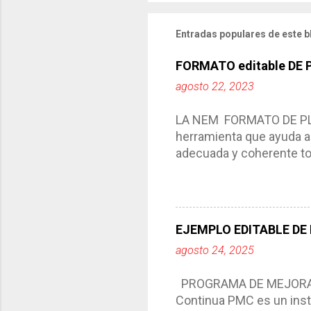
i
o
Entradas populares de este b
FORMATO editable DE
agosto 22, 2023
LA NEM FORMATO DE PLA
herramienta que ayuda a 
adecuada y coherente tod
por medio de la cual de
aprendizaje. La planeaci
del trabajo del docente, 
Responde a los indicador
EJEMPLO EDITABLE DE
Tiene un carácter flexibl
agosto 24, 2025
interacción de otros m
compartimos con ustedes 
PROGRAMA DE MEJORA C
Continua PMC es un inst