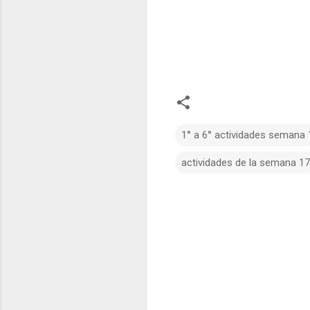
1° a 6° actividades semana 
actividades de la semana 17
C
o
m
e
n
t