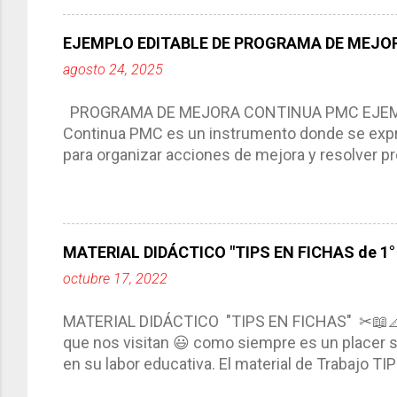
del trabajo del docente, pues lo orienta, le ayud
Responde a los indicadores de logro, así como 
EJEMPLO EDITABLE DE PROGRAMA DE MEJOR
Tiene un carácter flexible, es decir permite rea
agosto 24, 2025
interacción de otros miembros de la comunida
compartimos con ustedes un excelente formato d
PROGRAMA DE MEJORA CONTINUA PMC EJEMPL
Continua PMC es un instrumento donde se expre
para organizar acciones de mejora y resolver pr
acciones para las niñas, niños y adolescentes 
concreta y realista que, a partir de un diagnóst
plantea objetivos de mejora, metas y acciones di
problemáticas escolares de manera priorizada
MATERIAL DIDÁCTICO "TIPS EN FICHAS de 1° a
PROGRAMA DE MEJORA CONTINUA *Basarse en un
octubre 17, 2022
comunidad educativa. *Enmarcarse en una políti
futuro. *Ajustarse al contexto. *Ser multianual.
MATERIAL DIDÁCTICO "TIPS EN FICHAS" ✂📖
estrategia de c...
que nos visitan 😃 como siempre es un placer sa
en su labor educativa. El material de Trabajo T
diario del maestro, coloreando, recortando y peg