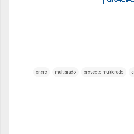
enero
multigrado
proyecto multigrado
q
C
o
m
e
n
t