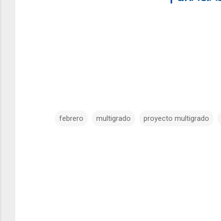
febrero
multigrado
proyecto multigrado
C
o
m
e
n
t