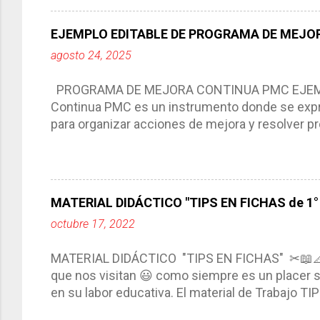
del trabajo del docente, pues lo orienta, le ayud
Responde a los indicadores de logro, así como 
EJEMPLO EDITABLE DE PROGRAMA DE MEJOR
Tiene un carácter flexible, es decir permite rea
agosto 24, 2025
interacción de otros miembros de la comunida
compartimos con ustedes un excelente formato d
PROGRAMA DE MEJORA CONTINUA PMC EJEMPL
Continua PMC es un instrumento donde se expre
para organizar acciones de mejora y resolver pr
acciones para las niñas, niños y adolescentes 
concreta y realista que, a partir de un diagnóst
plantea objetivos de mejora, metas y acciones di
problemáticas escolares de manera priorizada
MATERIAL DIDÁCTICO "TIPS EN FICHAS de 1° a
PROGRAMA DE MEJORA CONTINUA *Basarse en un
octubre 17, 2022
comunidad educativa. *Enmarcarse en una políti
futuro. *Ajustarse al contexto. *Ser multianual.
MATERIAL DIDÁCTICO "TIPS EN FICHAS" ✂📖
estrategia de c...
que nos visitan 😃 como siempre es un placer sa
en su labor educativa. El material de Trabajo T
diario del maestro, coloreando, recortando y peg