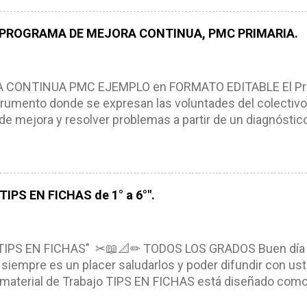
pues lo orienta, le ayuda a tomar decisiones y a retroalime
es de logro, así como a las necesidades de los alumnos 
 PROGRAMA DE MEJORA CONTINUA, PMC PRIMARIA.
e, es decir permite realizar ajustes para mejorar los proc
iembros de la comunidad educativa. Compañeros maestro
un excelente formato de planeación didáctica, el cual n
ONTINUA PMC EJEMPLO en FORMATO EDITABLE El Pro
rumento donde se expresan las voluntades del colectivo
de mejora y resolver problemas a partir de un diagnóstico
, niños y adolescentes (NNA). El Programa de Mejora Con
a partir de un diagnóstico amplio de las condiciones actua
ra, metas y acciones dirigidas a fortalecer los puntos fu
s de manera priorizada y en tiempos establecidos. CAR
IPS EN FICHAS de 1° a 6°".
NTINUA *Basarse en un diagnóstico escolar compartid
marcarse en una política de participación y colaboración
ntexto. *Ser multianual. *Tener un carácter flexible. *Con
TIPS EN FICHAS" ✂📖📐✏ TODOS LOS GRADOS Buen día
siempre es un placer saludarlos y poder difundir con ust
l material de Trabajo TIPS EN FICHAS está diseñado como u
eando, recortando y pegando en su libreta el material, el 