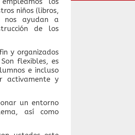
e empleamos los
ros niños (libros,
), nos ayudan a
trucción de los
fin y organizados
 S
on flexibles, es
alumnos e incluso
ar activamente y
cionar un entorno
blema, así como