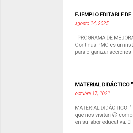
del trabajo del docente, 
Responde a los indicador
EJEMPLO EDITABLE DE
Tiene un carácter flexibl
agosto 24, 2025
interacción de otros m
compartimos con ustedes 
PROGRAMA DE MEJORA C
Continua PMC es un inst
para organizar acciones 
acciones para las niñas
concreta y realista que, 
plantea objetivos de mejo
problemáticas escolare
MATERIAL DIDÁCTICO "T
PROGRAMA DE MEJORA CO
octubre 17, 2022
comunidad educativa. *En
futuro. *Ajustarse al co
MATERIAL DIDÁCTICO "
estrategia de c...
que nos visitan 😃 como 
en su labor educativa. E
diario del maestro, color