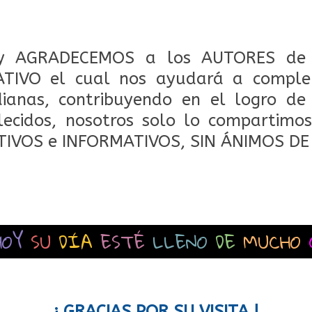
 AGRADECEMOS a los AUTORES de 
TIVO el cual nos ayudará a comple
dianas, contribuyendo en el logro de
lecidos, nosotros solo lo compartimos
TIVOS e INFORMATIVOS, SIN ÁNIMOS DE
HOY
SU
DÍA
ESTÉ
LLENO
DE
MUCHO
¡ GRACIAS POR SU VISITA !