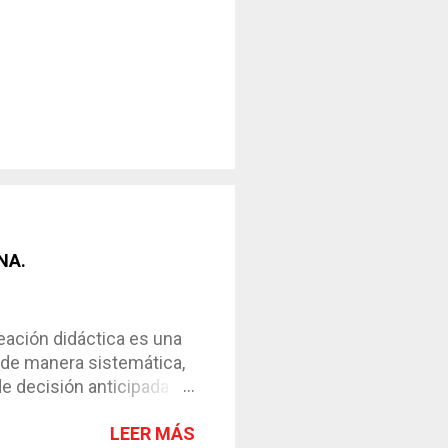
NA.
ción didáctica es una
 de manera sistemática,
de decisión anticipada
os de enseñanza-
LEER MÁS
l instrumento necesario