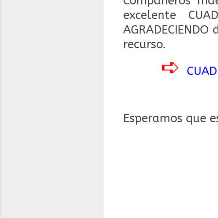
Compañeros mae
excelente CU
AGRADECIENDO de
recurso.
➪
CUAD
Esperamos que es