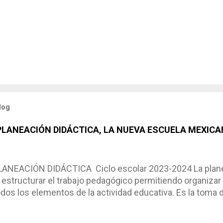
log
 PLANEACIÓN DIDÁCTICA, LA NUEVA ESCUELA MEXICA
NEACIÓN DIDÁCTICA Ciclo escolar 2023-2024 La planea
estructurar el trabajo pedagógico permitiendo organizar
os los elementos de la actividad educativa. Es la toma 
scribimos los elementos que se requieren en los proces
ón didáctica tiene las siguientes características: * Es e