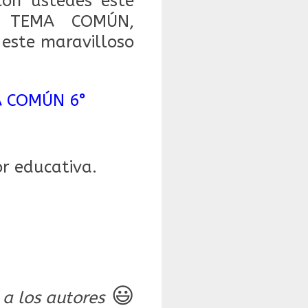
on ustedes este
R TEMA COMÚN,
este maravilloso
A COMÚN 6°
r educativa.
😃
 a los autores