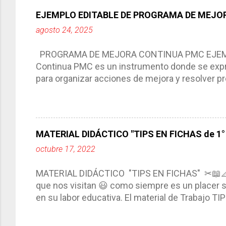
Responde a los indicadores de logro, así como 
EJEMPLO EDITABLE DE PROGRAMA DE MEJOR
Tiene un carácter flexible, es decir permite rea
agosto 24, 2025
interacción de otros miembros de la comunida
compartimos con ustedes un excelente formato d
PROGRAMA DE MEJORA CONTINUA PMC EJEMPL
Continua PMC es un instrumento donde se expre
para organizar acciones de mejora y resolver pr
acciones para las niñas, niños y adolescentes 
concreta y realista que, a partir de un diagnóst
plantea objetivos de mejora, metas y acciones di
problemáticas escolares de manera priorizada
MATERIAL DIDÁCTICO "TIPS EN FICHAS de 1° a
PROGRAMA DE MEJORA CONTINUA *Basarse en un
octubre 17, 2022
comunidad educativa. *Enmarcarse en una políti
futuro. *Ajustarse al contexto. *Ser multianual.
MATERIAL DIDÁCTICO "TIPS EN FICHAS" ✂📖
estrategia de c...
que nos visitan 😃 como siempre es un placer sa
en su labor educativa. El material de Trabajo T
diario del maestro, coloreando, recortando y peg
amena y creativa los conocimientos. Compañero