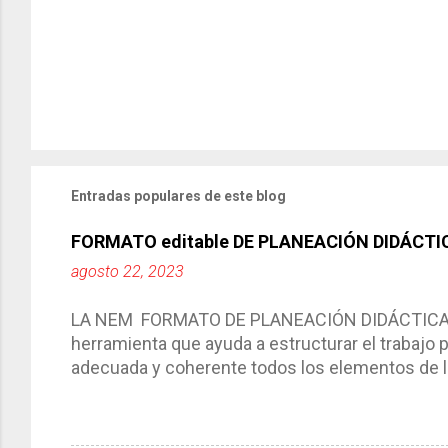
Entradas populares de este blog
FORMATO editable DE PLANEACIÓN DIDÁCTI
agosto 22, 2023
LA NEM FORMATO DE PLANEACIÓN DIDÁCTICA Cic
herramienta que ayuda a estructurar el trabajo
adecuada y coherente todos los elementos de la
por medio de la cual describimos los elemento
aprendizaje. La planeación didáctica tiene las 
del trabajo del docente, pues lo orienta, le ayud