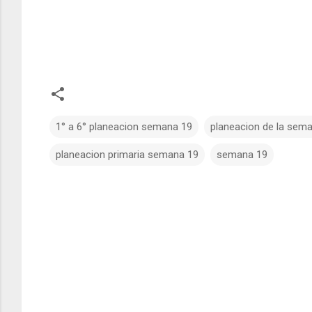
1° a 6° planeacion semana 19
planeacion de la sem
planeacion primaria semana 19
semana 19
C
o
m
e
n
t
a