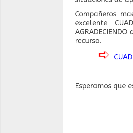
Compañeros mae
excelente CU
AGRADECIENDO de
recurso.
➪
CUAD
Esperamos que es