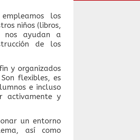
e empleamos los
ros niños (libros,
), nos ayudan a
trucción de los
fin y organizados
 S
on flexibles, es
alumnos e incluso
ar activamente y
cionar un entorno
blema, así como