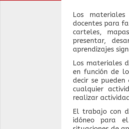
Los materiales
docentes para fac
carteles, mapa
presentar, des
aprendizajes signi
Los materiales d
en función de los
decir se pueden 
cualquier activ
realizar activi
El trabajo con d
idóneo para el
situaciones de ap