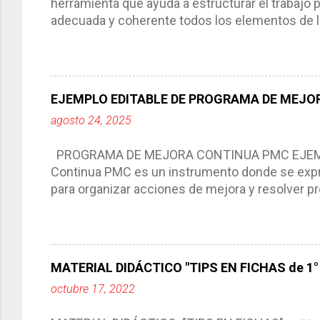
herramienta que ayuda a estructurar el trabajo
adecuada y coherente todos los elementos de la
por medio de la cual describimos los elemento
aprendizaje. La planeación didáctica tiene las 
del trabajo del docente, pues lo orienta, le ayud
Responde a los indicadores de logro, así como 
EJEMPLO EDITABLE DE PROGRAMA DE MEJOR
Tiene un carácter flexible, es decir permite rea
agosto 24, 2025
interacción de otros miembros de la comunida
compartimos con ustedes un excelente formato d
PROGRAMA DE MEJORA CONTINUA PMC EJEMPL
Continua PMC es un instrumento donde se expre
para organizar acciones de mejora y resolver pr
acciones para las niñas, niños y adolescentes 
concreta y realista que, a partir de un diagnóst
plantea objetivos de mejora, metas y acciones di
problemáticas escolares de manera priorizada
MATERIAL DIDÁCTICO "TIPS EN FICHAS de 1° a
PROGRAMA DE MEJORA CONTINUA *Basarse en un
octubre 17, 2022
comunidad educativa. *Enmarcarse en una políti
futuro. *Ajustarse al contexto. *Ser multianual.