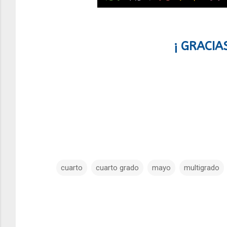
¡ GRACIA
cuarto
cuarto grado
mayo
multigrado
C
o
m