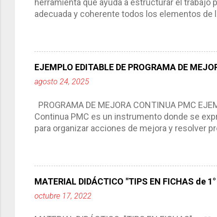
herramienta que ayuda a estructurar el trabajo
adecuada y coherente todos los elementos de la
por medio de la cual describimos los elemento
aprendizaje. La planeación didáctica tiene las 
del trabajo del docente, pues lo orienta, le ayud
Responde a los indicadores de logro, así como 
EJEMPLO EDITABLE DE PROGRAMA DE MEJOR
Tiene un carácter flexible, es decir permite rea
agosto 24, 2025
interacción de otros miembros de la comunida
compartimos con ustedes un excelente formato d
PROGRAMA DE MEJORA CONTINUA PMC EJEMPL
Continua PMC es un instrumento donde se expre
para organizar acciones de mejora y resolver pr
acciones para las niñas, niños y adolescentes 
concreta y realista que, a partir de un diagnóst
plantea objetivos de mejora, metas y acciones di
problemáticas escolares de manera priorizada
MATERIAL DIDÁCTICO "TIPS EN FICHAS de 1° a
PROGRAMA DE MEJORA CONTINUA *Basarse en un
octubre 17, 2022
comunidad educativa. *Enmarcarse en una políti
futuro. *Ajustarse al contexto. *Ser multianual.