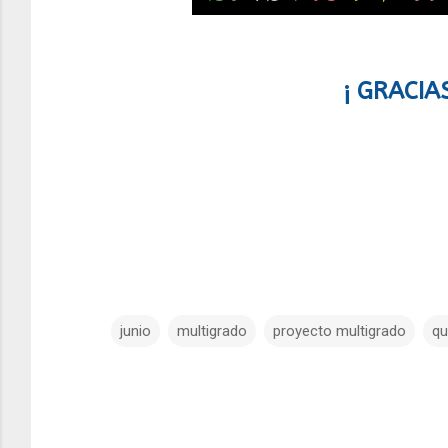
¡ GRACIA
junio
multigrado
proyecto multigrado
qu
C
o
m