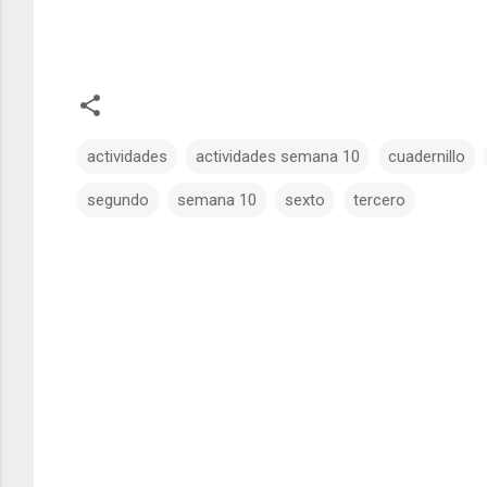
actividades
actividades semana 10
cuadernillo
segundo
semana 10
sexto
tercero
C
o
m
e
n
t
a
r