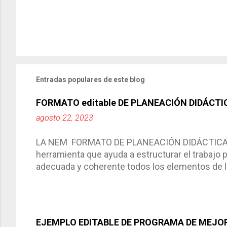
Entradas populares de este blog
FORMATO editable DE PLANEACIÓN DIDÁCTI
agosto 22, 2023
LA NEM FORMATO DE PLANEACIÓN DIDÁCTICA Cic
herramienta que ayuda a estructurar el trabajo
adecuada y coherente todos los elementos de la
por medio de la cual describimos los elemento
aprendizaje. La planeación didáctica tiene las 
del trabajo del docente, pues lo orienta, le ayud
Responde a los indicadores de logro, así como 
EJEMPLO EDITABLE DE PROGRAMA DE MEJOR