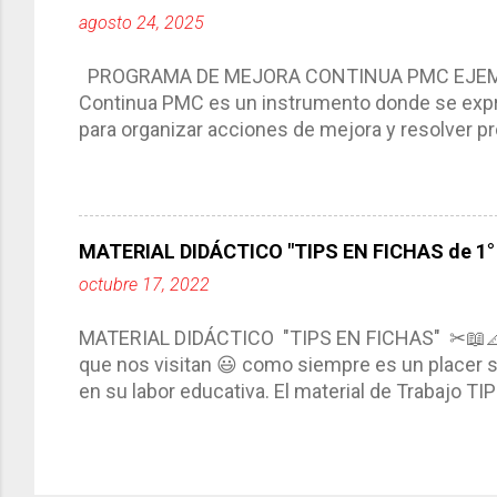
Tiene un carácter flexible, es decir permite rea
agosto 24, 2025
interacción de otros miembros de la comunida
compartimos con ustedes un excelente formato d
PROGRAMA DE MEJORA CONTINUA PMC EJEMPL
Continua PMC es un instrumento donde se expre
para organizar acciones de mejora y resolver pr
acciones para las niñas, niños y adolescentes 
concreta y realista que, a partir de un diagnóst
plantea objetivos de mejora, metas y acciones di
problemáticas escolares de manera priorizada
MATERIAL DIDÁCTICO "TIPS EN FICHAS de 1° a
PROGRAMA DE MEJORA CONTINUA *Basarse en un
octubre 17, 2022
comunidad educativa. *Enmarcarse en una políti
futuro. *Ajustarse al contexto. *Ser multianual.
MATERIAL DIDÁCTICO "TIPS EN FICHAS" ✂📖
estrategia de c...
que nos visitan 😃 como siempre es un placer sa
en su labor educativa. El material de Trabajo T
diario del maestro, coloreando, recortando y peg
amena y creativa los conocimientos. Compañero
ustedes este excelente material el cual contie