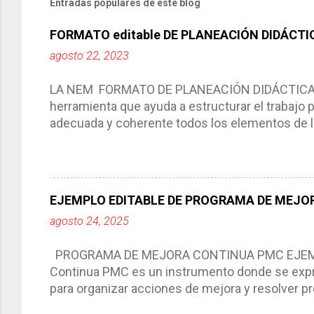
Entradas populares de este blog
FORMATO editable DE PLANEACIÓN DIDÁCTI
agosto 22, 2023
LA NEM FORMATO DE PLANEACIÓN DIDÁCTICA Cic
herramienta que ayuda a estructurar el trabajo
adecuada y coherente todos los elementos de la
por medio de la cual describimos los elemento
aprendizaje. La planeación didáctica tiene las 
del trabajo del docente, pues lo orienta, le ayud
Responde a los indicadores de logro, así como 
EJEMPLO EDITABLE DE PROGRAMA DE MEJOR
Tiene un carácter flexible, es decir permite rea
agosto 24, 2025
interacción de otros miembros de la comunida
compartimos con ustedes un excelente formato d
PROGRAMA DE MEJORA CONTINUA PMC EJEMPL
Continua PMC es un instrumento donde se expre
para organizar acciones de mejora y resolver pr
acciones para las niñas, niños y adolescentes 