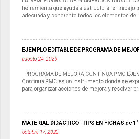
LA NEM FORMATO DE PLANEACIÓN DIDÁCTICA Cic
herramienta que ayuda a estructurar el trabajo
adecuada y coherente todos los elementos de la
por medio de la cual describimos los elemento
aprendizaje. La planeación didáctica tiene las 
del trabajo del docente, pues lo orienta, le ayud
Responde a los indicadores de logro, así como 
EJEMPLO EDITABLE DE PROGRAMA DE MEJOR
Tiene un carácter flexible, es decir permite rea
agosto 24, 2025
interacción de otros miembros de la comunida
compartimos con ustedes un excelente formato d
PROGRAMA DE MEJORA CONTINUA PMC EJEMPL
Continua PMC es un instrumento donde se expre
para organizar acciones de mejora y resolver pr
acciones para las niñas, niños y adolescentes 
concreta y realista que, a partir de un diagnóst
plantea objetivos de mejora, metas y acciones di
problemáticas escolares de manera priorizada
MATERIAL DIDÁCTICO "TIPS EN FICHAS de 1° a
PROGRAMA DE MEJORA CONTINUA *Basarse en un
octubre 17, 2022
comunidad educativa. *Enmarcarse en una políti