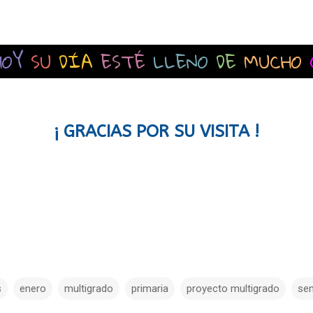
HOY
SU
DÍA
ESTÉ
LLENO
DE
MUCHO
¡ GRACIAS POR SU VISITA !
s
enero
multigrado
primaria
proyecto multigrado
se