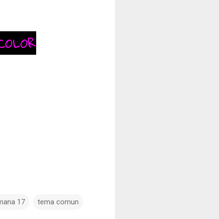
COLOR
mana 17
tema comun