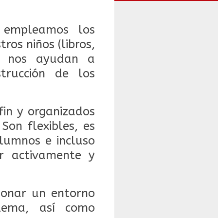
e empleamos los
ros niños (libros,
), nos ayudan a
trucción de los
fin y organizados
 S
on flexibles, es
alumnos e incluso
ar activamente y
cionar un entorno
blema, así como