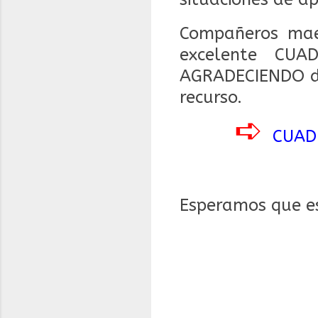
Compañeros mae
excelente CU
AGRADECIENDO de
recurso.
➪
CUAD
Esperamos que es