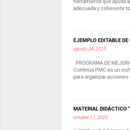
herramienta que ayuda a 
adecuada y coherente tod
por medio de la cual de
aprendizaje. La planeaci
del trabajo del docente, 
Responde a los indicador
EJEMPLO EDITABLE DE
Tiene un carácter flexibl
agosto 24, 2025
interacción de otros m
compartimos con ustedes 
PROGRAMA DE MEJORA C
Continua PMC es un inst
para organizar acciones 
acciones para las niñas
concreta y realista que, 
plantea objetivos de mejo
problemáticas escolare
MATERIAL DIDÁCTICO "T
PROGRAMA DE MEJORA CO
octubre 17, 2022
comunidad educativa. *En
futuro. *Ajustarse al co