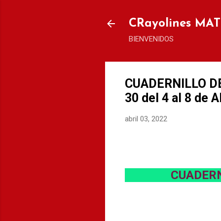
CRayolines MA
BIENVENIDOS
CUADERNILLO D
30 del 4 al 8 de 
abril 03, 2022
CUADERN