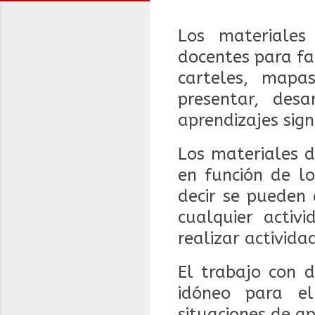
Los materiales
docentes para fac
carteles, mapa
presentar, des
aprendizajes signi
Los materiales d
en función de los
decir se pueden 
cualquier activ
realizar activi
El trabajo con d
idóneo para el
situaciones de ap