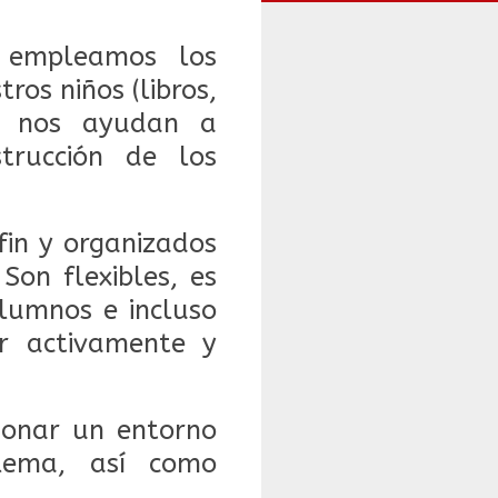
e empleamos los
ros niños (libros,
), nos ayudan a
trucción de los
fin y organizados
 S
on flexibles, es
alumnos e incluso
ar activamente y
cionar un entorno
blema, así como