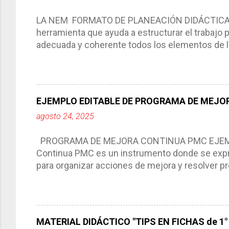
LA NEM FORMATO DE PLANEACIÓN DIDÁCTICA Cic
herramienta que ayuda a estructurar el trabajo
adecuada y coherente todos los elementos de la
por medio de la cual describimos los elemento
aprendizaje. La planeación didáctica tiene las 
del trabajo del docente, pues lo orienta, le ayud
Responde a los indicadores de logro, así como 
EJEMPLO EDITABLE DE PROGRAMA DE MEJOR
Tiene un carácter flexible, es decir permite rea
agosto 24, 2025
interacción de otros miembros de la comunida
compartimos con ustedes un excelente formato d
PROGRAMA DE MEJORA CONTINUA PMC EJEMPL
Continua PMC es un instrumento donde se expre
para organizar acciones de mejora y resolver pr
acciones para las niñas, niños y adolescentes 
concreta y realista que, a partir de un diagnóst
plantea objetivos de mejora, metas y acciones di
problemáticas escolares de manera priorizada
MATERIAL DIDÁCTICO "TIPS EN FICHAS de 1° a
PROGRAMA DE MEJORA CONTINUA *Basarse en un