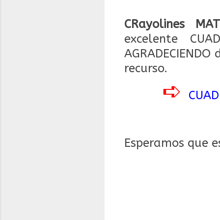
CRayolines MAT
excelente CU
AGRADECIENDO de
recurso.
➪
CUAD
Esperamos que es