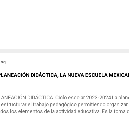
log
 PLANEACIÓN DIDÁCTICA, LA NUEVA ESCUELA MEXICA
NEACIÓN DIDÁCTICA Ciclo escolar 2023-2024 La planea
estructurar el trabajo pedagógico permitiendo organizar
os los elementos de la actividad educativa. Es la toma 
scribimos los elementos que se requieren en los proces
ón didáctica tiene las siguientes características: * Es e