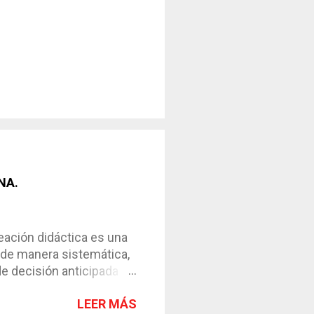
NA.
ción didáctica es una
 de manera sistemática,
de decisión anticipada
os de enseñanza-
LEER MÁS
l instrumento necesario