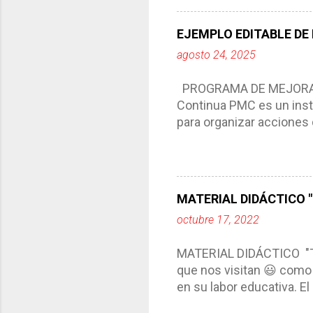
del trabajo del docente, 
Responde a los indicador
EJEMPLO EDITABLE DE
Tiene un carácter flexibl
agosto 24, 2025
interacción de otros m
compartimos con ustedes 
PROGRAMA DE MEJORA C
Continua PMC es un inst
para organizar acciones 
acciones para las niñas
concreta y realista que, 
plantea objetivos de mejo
problemáticas escolare
MATERIAL DIDÁCTICO "T
PROGRAMA DE MEJORA CO
octubre 17, 2022
comunidad educativa. *En
futuro. *Ajustarse al co
MATERIAL DIDÁCTICO "
estrategia de c...
que nos visitan 😃 como 
en su labor educativa. E
diario del maestro, color