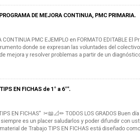
pues lo orienta, le ayuda a tomar decisiones y a retroalime
es de logro, así como a las necesidades de los alumnos 
 PROGRAMA DE MEJORA CONTINUA, PMC PRIMARIA.
e, es decir permite realizar ajustes para mejorar los proc
iembros de la comunidad educativa. Compañeros maestro
un excelente formato de planeación didáctica, el cual n
ONTINUA PMC EJEMPLO en FORMATO EDITABLE El Pro
rumento donde se expresan las voluntades del colectivo
de mejora y resolver problemas a partir de un diagnóstico
, niños y adolescentes (NNA). El Programa de Mejora Con
a partir de un diagnóstico amplio de las condiciones actua
ra, metas y acciones dirigidas a fortalecer los puntos fu
s de manera priorizada y en tiempos establecidos. CAR
IPS EN FICHAS de 1° a 6°".
NTINUA *Basarse en un diagnóstico escolar compartid
marcarse en una política de participación y colaboración
ntexto. *Ser multianual. *Tener un carácter flexible. *Con
TIPS EN FICHAS" ✂📖📐✏ TODOS LOS GRADOS Buen día
siempre es un placer saludarlos y poder difundir con ust
l material de Trabajo TIPS EN FICHAS está diseñado como u
eando, recortando y pegando en su libreta el material, el 