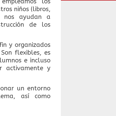
e empleamos los
ros niños (libros,
), nos ayudan a
trucción de los
fin y organizados
 S
on flexibles, es
alumnos e incluso
ar activamente y
cionar un entorno
blema, así como